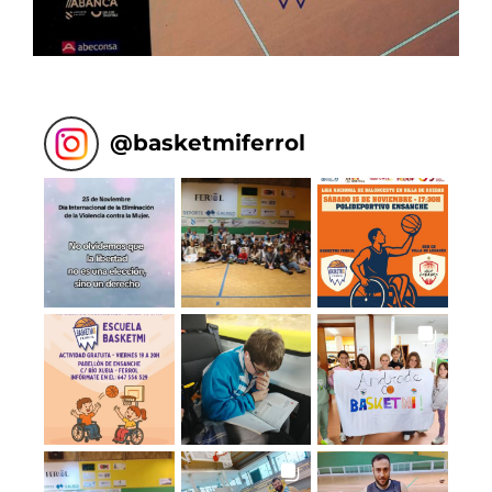
@
basketmiferrol