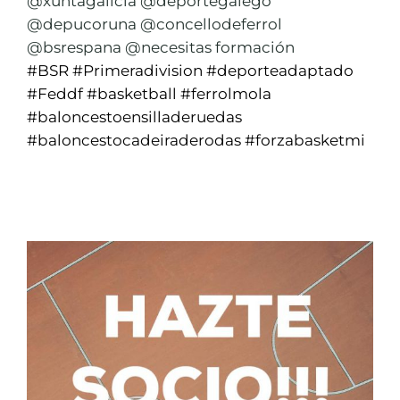
@xuntagalicia @deportegalego
@depucoruna @concellodeferrol
@bsrespana @necesitas formación
#BSR
#Primeradivision
#deporteadaptado
#Feddf
#basketball
#ferrolmola
#baloncestoensilladeruedas
#baloncestocadeiraderodas
#forzabasketmi