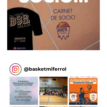
@
basketmiferrol