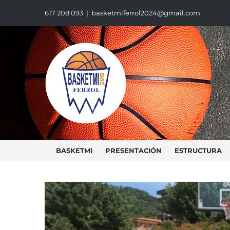
Saltar
617 208 093
|
basketmiferrol2024@gmail.com
al
contenido
BASKETMI
PRESENTACIÓN
ESTRUCTURA