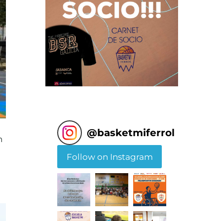
@
basketmiferrol
n
Follow on Instagram